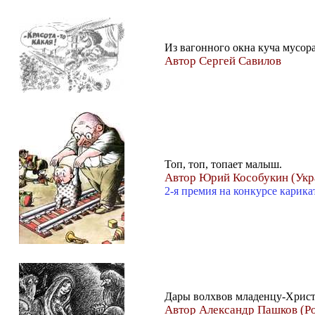
Из вагонного окна куча мусора
Автор Сергей Савилов
Топ, топ, топает малыш.
Автор Юрий Кособукин (Укр
2-я премия на конкурсе карик
Дары волхвов младенцу-Хрис
Автор Александр Пашков (Р