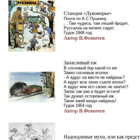
Станция «Лукоморье»
Почти по А.С.Пушкину
... Там чудеса, там леший бродит,
Руссалка на ветвях сидит.
Гудок 1948 год
Автор В.Фомичев
Запасливый еж
В сосновый бор какой-то еж
Завез сосновые иголки.
- А вдруг на месте не найдешь?
А вдруг всю хвою съели волки?
А вдруг мне игл своих не хватит?
Запас как раз и будет кстати!
Так думал осторожный еж.
Таких ежей везде найдешь!
Гудок 1954 год
Автор В.Фомичев
Надоедливые мухи, или как предст