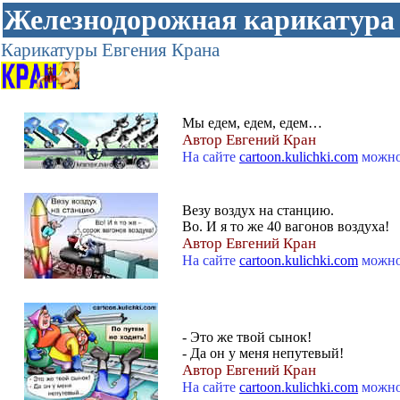
Железнодорожная карикатура
Карикатуры Евгения Крана
Мы едем, едем, едем…
Автор Евгений Кран
На сайте
cartoon.kulichki.com
можно
Везу воздух на станцию.
Во. И я то же 40 вагонов воздуха!
Автор Евгений Кран
На сайте
cartoon.kulichki.com
можно
- Это же твой сынок!
- Да он у меня непутевый!
Автор Евгений Кран
На сайте
cartoon.kulichki.com
можно