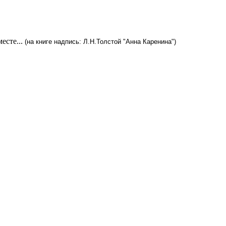
есте...
(на книге надпись: Л.Н.Толстой "Анна Каренина")